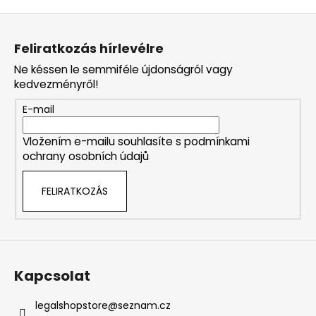
L
á
Feliratkozás hírlevélre
b
Ne késsen le semmiféle újdonságról vagy
l
kedvezményről!
é
E-mail
c
Vložením e-mailu souhlasíte s
podmínkami
ochrany osobních údajů
FELIRATKOZÁS
Kapcsolat
legalshopstore
@
seznam.cz