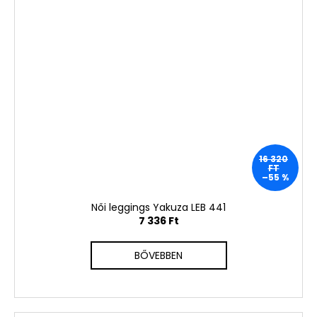
16 320
FT
–55 %
Női leggings Yakuza LEB 441
7 336 Ft
BŐVEBBEN