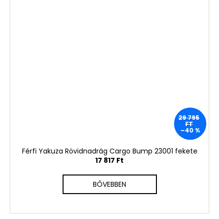
29 795
FT
–40 %
Férfi Yakuza Rövidnadrág Cargo Bump 23001 fekete
17 817 Ft
BŐVEBBEN