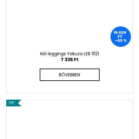
16 320
FT
–55 %
Női leggings Yakuza LEB 11121
7 336 Ft
BŐVEBBEN
TIP