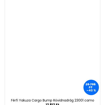
29 795
FT
–40 %
Férfi Yakuza Cargo Bump Rövidnadrág 23001 camo
17 817 Ft