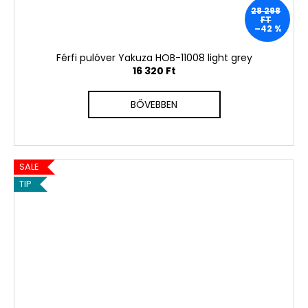
28 298
FT
–42 %
Férfi pulóver Yakuza HOB-11008 light grey
16 320 Ft
BŐVEBBEN
SALE
TIP