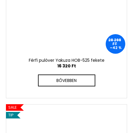
28 298
FT
–42 %
Férfi pulóver Yakuza HOB-525 fekete
16 320 Ft
BŐVEBBEN
SALE
TIP