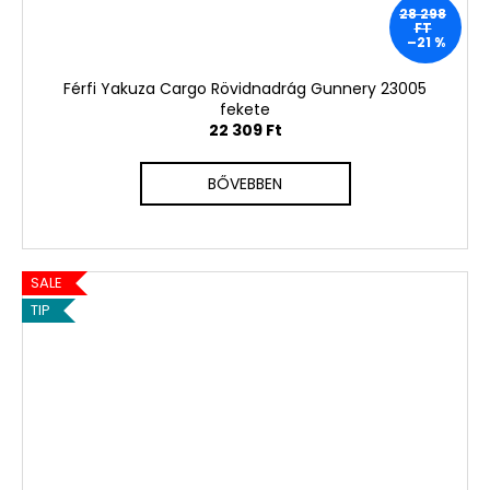
28 298
FT
–21 %
Férfi Yakuza Cargo Rövidnadrág Gunnery 23005
fekete
22 309 Ft
BŐVEBBEN
SALE
TIP