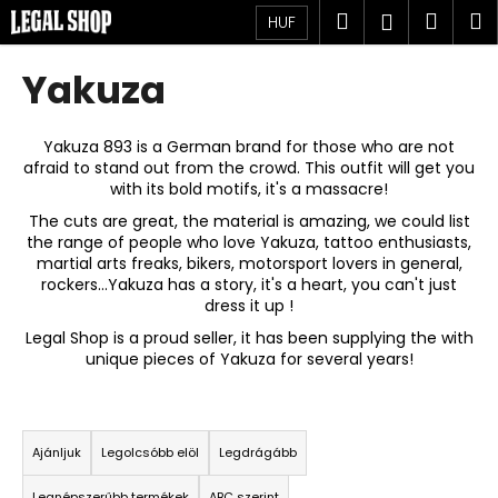
K
Ugrás
Keresés
Kosá
M
Bejelent
HUF
a
o
fő
Vissza
Vissza
s
tartalomhoz
Yakuza
á
M
r
i
Yakuza 893 is a German brand for those who are not
afraid to stand out from the crowd. This outfit will get you
t
with its bold motifs, it's a massacre!
k
The cuts are great, the material is amazing, we could list
e
the range of people who love Yakuza, tattoo enthusiasts,
r
martial arts freaks, bikers, motorsport lovers in general,
rockers...Yakuza has a story, it's a heart, you can't just
e
dress it up !
s
Legal Shop is a proud seller, it has been supplying the with
?
unique pieces of Yakuza for several years!
T
e
Ajánljuk
Legolcsóbb elöl
Legdrágább
KERESÉS
r
Legnépszerűbb termékek
ABC szerint