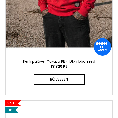
28 298
FT
–52 %
Férfi pulóver Yakuza PB-11017 ribbon red
13 325 Ft
BŐVEBBEN
SALE
TIP