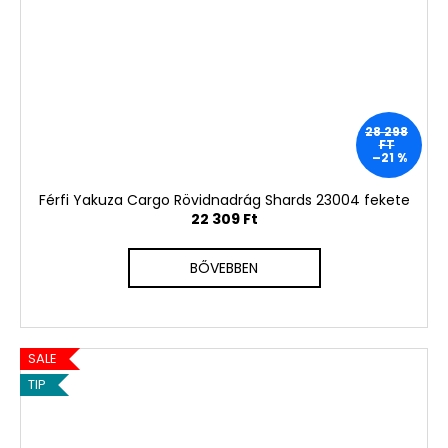
28 298
FT
–21 %
Férfi Yakuza Cargo Rövidnadrág Shards 23004 fekete
22 309 Ft
BŐVEBBEN
SALE
TIP