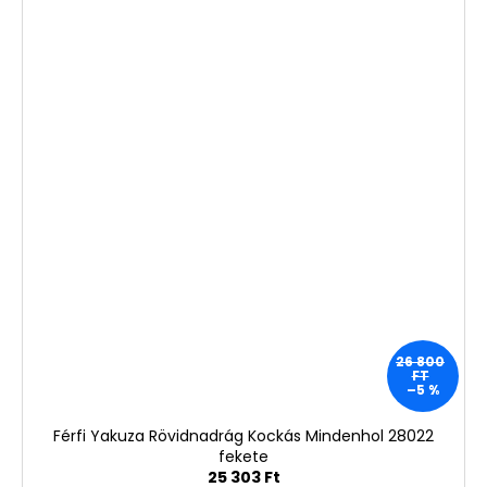
26 800
FT
–5 %
Férfi Yakuza Rövidnadrág Kockás Mindenhol 28022
fekete
25 303 Ft