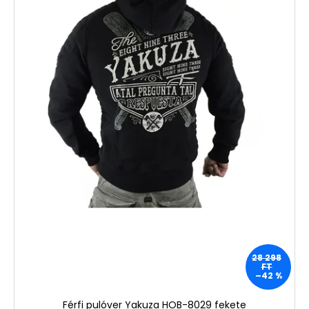
28 298
FT
–42 %
Férfi pulóver Yakuza HOB-8029 fekete