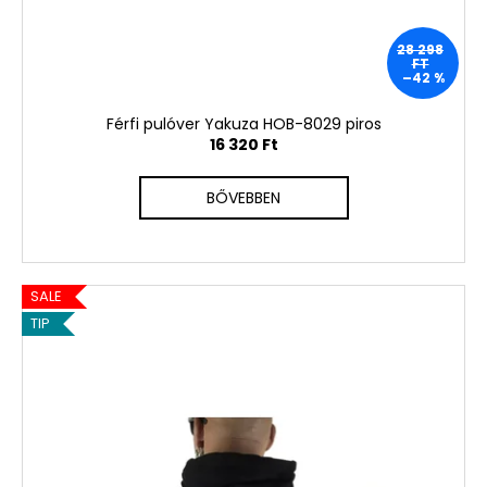
28 298
FT
–42 %
Férfi pulóver Yakuza HOB-8029 piros
16 320 Ft
BŐVEBBEN
SALE
TIP