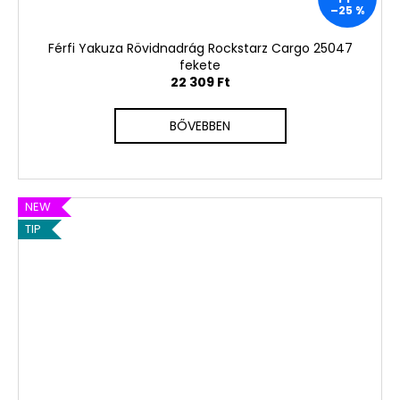
–25 %
Férfi Yakuza Rövidnadrág Rockstarz Cargo 25047
fekete
22 309 Ft
BŐVEBBEN
NEW
TIP