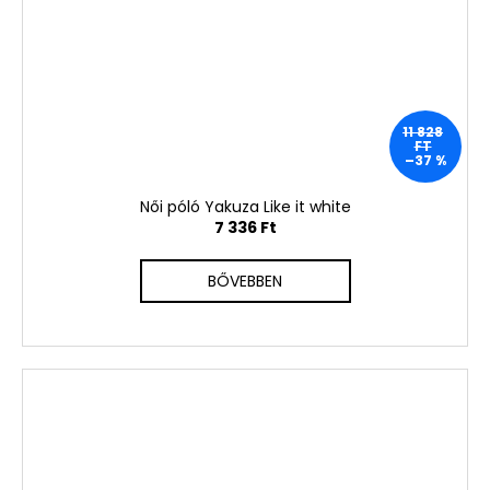
11 828
FT
–37 %
Női póló Yakuza Like it white
7 336 Ft
BŐVEBBEN