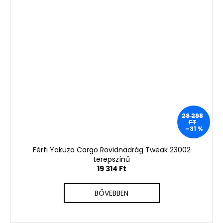
28 298
FT
–31 %
Férfi Yakuza Cargo Rövidnadrág Tweak 23002
terepszínű
19 314 Ft
BŐVEBBEN