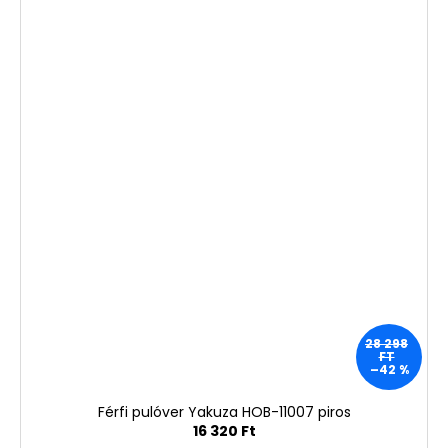
28 298
FT
–42 %
Férfi pulóver Yakuza HOB-11007 piros
16 320 Ft