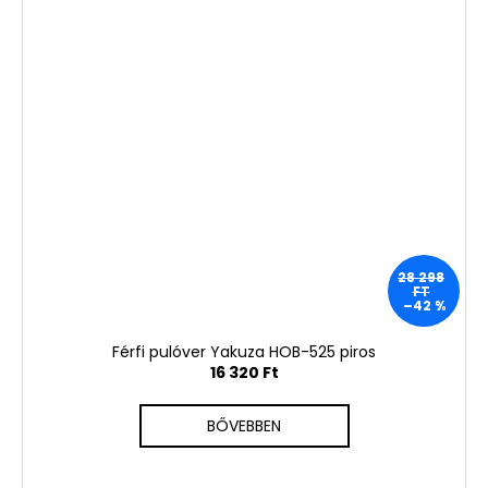
28 298
FT
–42 %
Férfi pulóver Yakuza HOB-525 piros
16 320 Ft
BŐVEBBEN