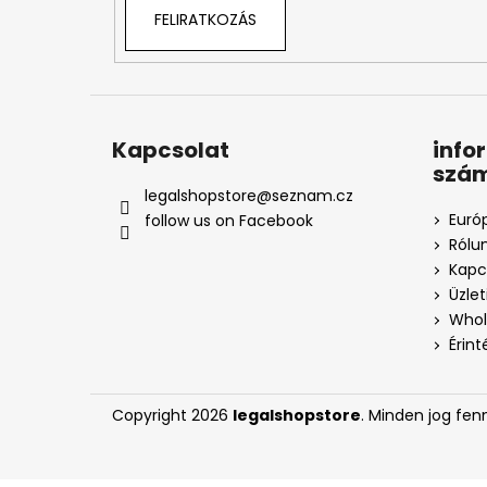
FELIRATKOZÁS
Kapcsolat
info
szá
legalshopstore
@
seznam.cz
Euró
follow us on Facebook
Rólu
Kapc
Üzle
Whol
Érin
Copyright 2026
legalshopstore
. Minden jog fen