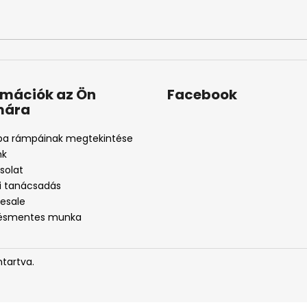
rmációk az Ön
Facebook
mára
pa rámpáinak megtekintése
nk
solat
ti tanácsadás
esale
tésmentes munka
ntartva.