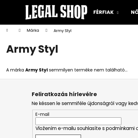
K
Ugrás
a
o
FÉRFIAK
NŐ
fő
Vissza
Vissza
s
tartalomhoz
a boltba
a boltba
á
Kezdőlap
Márka
Army Styl
r
Army Styl
A márka
Army Styl
semmilyen terméke nem található...
L
á
Feliratkozás hírlevélre
b
Ne késsen le semmiféle újdonságról vagy ked
l
é
E-mail
c
Vložením e-mailu souhlasíte s
podmínkami o