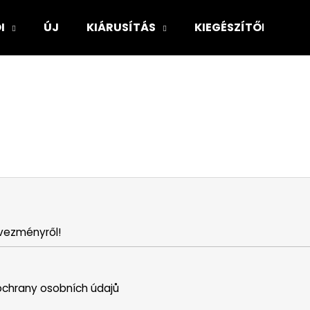
I
ÚJ
KIÁRUSÍTÁS
KIEGÉSZÍTŐK
Mit keres?
KERESÉS
Ajánljuk
vezményről!
chrany osobních údajů