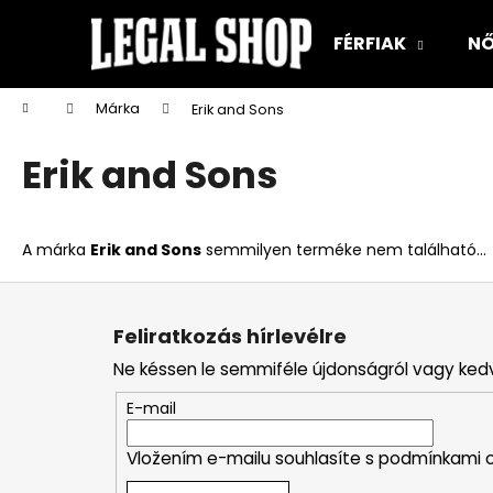
K
Ugrás
a
o
FÉRFIAK
NŐ
fő
Vissza
Vissza
s
tartalomhoz
a boltba
a boltba
á
Kezdőlap
Márka
Erik and Sons
r
Erik and Sons
A márka
Erik and Sons
semmilyen terméke nem található...
L
á
Feliratkozás hírlevélre
b
Ne késsen le semmiféle újdonságról vagy ked
l
é
E-mail
c
Vložením e-mailu souhlasíte s
podmínkami o