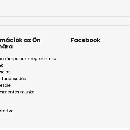
rmációk az Ön
Facebook
mára
pa rámpáinak megtekintése
nk
solat
ti tanácsadás
esale
tésmentes munka
ntartva.