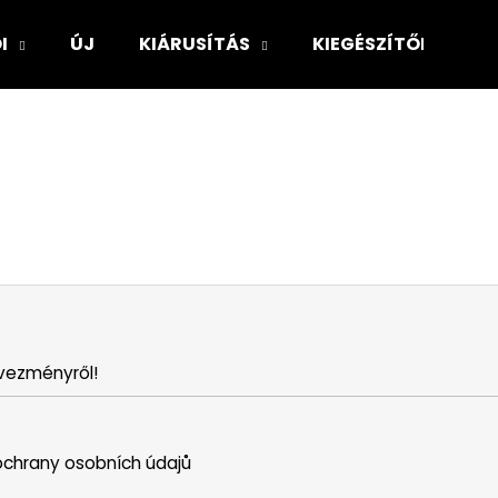
I
ÚJ
KIÁRUSÍTÁS
KIEGÉSZÍTŐK
Mit keres?
KERESÉS
Ajánljuk
vezményről!
chrany osobních údajů