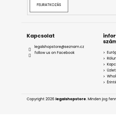
FELIRATKOZÁS
Kapcsolat
info
szá
legalshopstore
@
seznam.cz
Euró
follow us on Facebook
Rólu
Kapc
Üzle
Whol
Érin
Copyright 2026
legalshopstore
. Minden jog fen