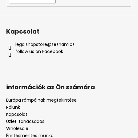
A
j
Kapcsolat
á
n
l
legalshopstore
@
seznam.cz
j
follow us on Facebook
u
k
információk az Ön számára
Európa rámpáinak megtekintése
Rólunk
Kapcsolat
Üzleti tanácsadás
Wholesale
Érintésmentes munka