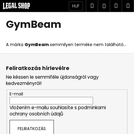
K
Ugrás
Keresés
Kosá
M
Bejelent
HUF
a
o
fő
Vissza
Vissza
s
tartalomhoz
GymBeam
á
M
r
i
A márka
GymBeam
semmilyen terméke nem található...
t
k
L
e
á
Feliratkozás hírlevélre
r
b
Ne késsen le semmiféle újdonságról vagy
e
l
kedvezményről!
s
é
?
E-mail
c
Vložením e-mailu souhlasíte s
podmínkami
ochrany osobních údajů
KERESÉS
FELIRATKOZÁS